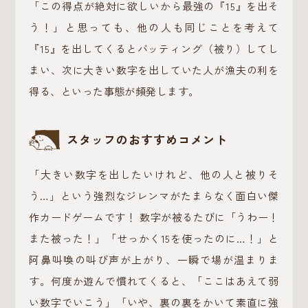
「この得点が絶対に欲しいから最強の『15』を出そ
う！」と思っても、他の人も同じことを考えて
『15』を出してくるとバッティング（被り）してし
まい、次に大きい数字を出していた人が漁夫の利を
得る、といった事態が頻発します。
スタッフのおすすめコメント
「大きい数字を出したいけれど、他の人と被りそ
う…」という強烈なジレンマがたまらなく面白い傑
作カードゲームです！ 数字が被るたびに「うわー！
また被った！」「せっかく15を使ったのに…！」と
阿鼻叫喚の叫び声が上がり、一瞬で場が温まりま
す。何度か遊んで慣れてくると、「ここはあえて弱
い数字でいこう」「いや、裏の裏をかいて素直に強