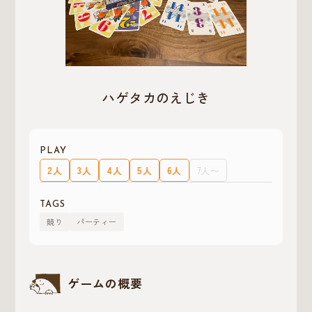
ハゲタカのえじき
PLAY
2人
3人
4人
5人
6人
7人〜
TAGS
競り
パーティー
ゲームの概要