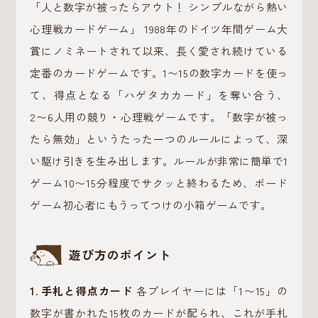
「人と数字が被ったらアウト！ シンプルながら熱い
心理戦カードゲーム」 1988年のドイツ年間ゲーム大
賞にノミネートされて以来、長く愛され続けている
定番のカードゲームです。1〜15の数字カードを使っ
て、得点となる「ハゲタカカード」を奪い合う、
2〜6人用の競り・心理戦ゲームです。「数字が被っ
たら無効」というたった一つのルールによって、深
い駆け引きを生み出します。ルールが非常に簡単で1
ゲーム10〜15分程度でサクッと終わるため、ボード
ゲーム初心者にもうってつけの小箱ゲームです。
遊び方のポイント
1. 手札と得点カード
各プレイヤーには「1〜15」の
数字が書かれた15枚のカードが配られ、これが手札