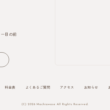
はお片付けのご協力をお願いいたします。 混雑時で
はどんな人？ #新潟市 #新潟市西区 #新潟カフェ #ボ
なければ、追加1,000円のお支払いで、もぐらパスへ
ドゲカフェ #遊ぶところ #カップル #デート #新潟デ
移行できます。 • 各パスは受付時間を過ぎると購入で
ート
きません。（受付時間以降のご入店は通常料金の方が
お安くなるため。）
ター目の前
料金表
よくあるご質問
アクセス
お知らせ
(C) 2026 Machiawase All Rights Reserved.