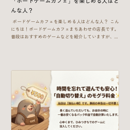
「ボードゲームカフェ」を楽しめる人はど
んな人？
ボードゲームカフェを楽しめる人はどんな人？ こん
にちは！ボードゲームカフェまちあわせの店長です。
普段はおすすめのゲームなどを紹介していますが、今
日は少し視点を変えて、「ボードゲームカフェを楽し
める人はどんな人？」についてお話ししてみたいと思
います。 実は、「ボードゲーム」を楽しむことと、
「ボードゲームカフェ」を楽しむことは、少し違うこ
とだと私は考えています。
ボードゲームカフェは
「初心者」や「カフェ好き」のひみつきち 「ボード
ゲーマー」にとっては、物足りない部分があるかもし
れません。「ボードゲームは買って家でやった方が、
時間もお金も気にせず永遠に遊べるしお得」と思われ
る方もいるでしょう。ええ、その通りです。でも、
「ボードゲームカフェ」の魅力は「ボードゲーム」の
魅力とはまた違ったところがあります。それは、その