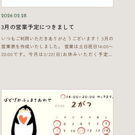
けたら嬉しいです。
今回遊べる「選べる2つの物
すめしたいのがボードゲームカフェ 「ボードゲーム
語」 体験会では、以下の2つからお好きな物語を選ん
カフェってマニアックな人が多そうで入りづら
2026.02.28
で遊ぶことができます。どちらも不思議な空間からの
い……」 実は、ボードゲームカフェ「まちあわせ」
脱出を目指す、少しミステリアスでワクワクするお話
3月の営業予定につきまして
は、ご来店いただくお客様の半数以上がカップルやご
です。 シナリオ①：『コーヒー一杯分の恐怖』 冬の
夫婦なんです！私自身も集計してびっくりしました
いつもご利用いただきありがとうございます！ 3月の
寒い日、あなたたちが立ち寄った平凡な喫茶店。しか
が、現時点で6割弱のお客様が男女二人で入店し遊ば
営業表を作成いたしました。 営業は土日祝日14:00〜
し、なぜかそのお店から外に出られなくなってしまっ
れていました！暖かみのある落ち着いた内装で、自分
20:00です。今月は3/22(日)お休みいただく予定で
た……！ 不思議な現象が起きる店内を調べ、あなたの
たちのペースで過ごせるため、デートでも居心地の良
す。 まだ寒い日が続きますが、ぜひまちあわせのあ
知恵とひらめきで、この喫茶店から無事に脱出できる
さが店の特徴です。 「難しいルールは覚えられな
ったかお部屋で1日のんびりしにきてくださいね！
でしょうか？ シナリオ②：『惑いの森』 凍てつく
い」という方でも心配ご無用です！当店には、「ルー
夜、不気味な森に迷い込んでしまったあなた。いくら
ルは簡単なのに、奥が深くて何度でも遊びたくなる」
歩いても森から抜け出せない中、一軒の古びた山小屋
ような、2人用のボードゲームが豊富あります！(コラ
にたどり着きます。 あなたはこの森と小屋に隠され
ムの画像に並んでいるのは二人でできる代表的なゲー
た謎を解き明かし、無事に生還の道を切り拓けるでし
ムです) 「二人の距離がグッと縮まるこんな作品はい
ょうか？ 【開催概要】 場所：ボードゲームカフェ ま
かがでしょうか？」 ◆ ガイスター オバケを１マスず
ちあわせ 時間：営業日（土日祝） 18:00スタート プ
つ動かし合う心理戦ゲーム。超簡単なのに、「これ、
レイ時間：およそ1時間半〜2時間程度 持ち物：なし
絶対に罠でしょ！」と奥深い駆け引きが楽しめます。