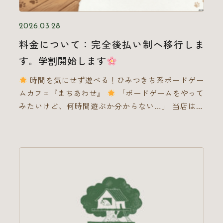
「空間」と「雰囲気」を楽しめること。 緑が配置さ
れたおしゃれな空間、自室ではない場所で思いっきり
2026.03.28
ボードを広げられる大きなテーブル。「ルールはよく
料金について：完全後払い制へ移行しま
分からないけど、ちょっとやってみたい」という初心
す。学割開始します
者さんが、おすすめの入門ゲームに触れて「楽しかっ
たなぁ」と経験を共有できる場所。 カフェ利用だけ
時間を気にせず遊べる！ひみつきち系ボードゲー
でも満足できる空間！これはカフェでしか味わえない
ムカフェ『まちあわせ』
「ボードゲームをやって
ものだと思います。
ボードゲームは「お酒」に似
みたいけど、何時間遊ぶか分からない…」 当店は、
ている お酒って「何を飲むか」も大事ですが、それ
そんな方にぴったりの【安心の後払い＆自動切り替え
以上に「誰と飲むか」に尽きますよね。ボードゲーム
システム】です！
あらかじめ遊ぶ時間を決めて
もそれとすごく似ているんです。 どんなにシンプル
おかなくても大丈夫！安心してください！ 長く遊ん
で、ちょっとくだらないゲームでも、一緒に楽しく笑
だ場合は、お会計時に自動的に一番お得なパック料金
い合える人と囲むテーブルなら、なんだって最高に楽
に切り替わるので、 時間を忘れて、楽しく閉店まで
しい時間になります。以前のコラムで「デートに良
ゲームに熱中できちゃいます
ご利用料金（お一人
い」とお伝えしたのは、ゲームを通して自然と「仲を
様・嬉しい1ドリンクチケット付き
）
3時間パッ
深める」という目的が達成できるから。これこそがボ
ク：最大 1,400円
フリータイム（最大料金）：
ードゲームの最大の強みであり、本当に仲良くなれる
2,400円 ※何時間遊んでも2,400円以上はかかりませ