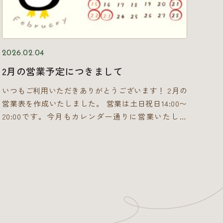
（手ぶらでOKです！） 【ご予約方法】 本イベントは
◆ ヒット＆アウト ピッチャーとバッターの「読み合
予約限定となります。 参加をご希望の方は、当店の
い」に特化した心理戦野球ゲーム。野球の知識がなく
HPのお問い合わせフォーム、またはX（旧Twitter）
ても問題なし！ヒリヒリした攻防に、思わず声が出ま
のDMより、「参加希望人数」と「ご希望の日にち」
す。 ◆ パッチワーク カラフルなタイルを組み合わせ
を添えてお気軽にご相談ください！ 木の香りに包ま
2026.02.04
て、自分だけのキルトを作るパズルゲーム。可愛い見
れた温かい店内で、あなただけの特別な物語を一緒に
2月の営業予定につきまして
た目とは裏腹に、奥深さもしっかり味わえる傑作で
体験してみませんか？ 皆様のご予約を、心よりお待
す。ボードゲームをしたよ感が抜群です(^_-)-☆ 歌
いつもご利用いただきありがとうございます！ 2月の
ちしております！
わなくてもいい、運動神経もいらない、スマホの画面
営業表を作成いたしました。 営業は土日祝日14:00〜
をずっと眺める必要もない。ただテーブルに向かい合
20:00です。今月もカレンダー通りに営業いたしま
って、一緒に悩んで大笑いする。真剣に遊ぶと驚くほ
す。 毎日寒いですが、ぜひまちあわせのあったかお
ど盛り上がって、お互いの新しい一面が見えてきま
部屋で1日のんびりしにきてくださいね！
す。 「今日どこ行く？」と迷ったら、ぜひ休日の“選
択肢”として「まちあわせ」の扉を開けてみてくださ
い。お二人が心から笑い合える、とっておきの時間と
ゲームをご用意してお待ちしております！ ボードゲ
ームカフェまちあわせ コラム 新潟で「遊ぶ場所
がない問題」。カラオケでも映画でもない、休日の