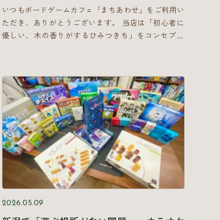
いつもボードゲームカフェ「まちあわせ」をご利用い
ただき、ありがとうございます。 当店は「初心者に
優しい、木の香りがするひみつきち」をコンセプト
に、皆様にリラックスしてボードゲームを楽しんでい
ただける空間づくりを目指しています。 そんな「ま
ちあわせ」の営業日（土日祝）の夜18時より、予約限
定の特別なイベント「はじめてのTRPG体験会」を開
催することになりました！
TRPG（テーブルトー
クRPG）ってどんなゲーム？ 「TRPG」とは、テレビ
ゲームではなく、参加者同士の「会話」と「サイコ
ロ」を使って物語を進めていくゲームです。 プレイ
ヤーは物語の登場人物（キャラクター）となり、「私
はこの部屋を調べます」「誰かに助けを呼びます」と
いったように、自分の行動を言葉で宣言します。そし
て、その行動がうまくいくかどうかをサイコロを振っ
て決めるのです。 このゲームには明確な勝ち負けは
2026.05.09
ありません。最大の目的は「ひとつの物語を作り上