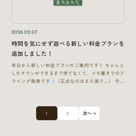
んです。
本当の勝者は「勝っても負けても楽しめ
ん！遊び放題！
超お得な【学割】スタート！ お会
た人」 少し話は変わりますが、ゲームである以上、
計時に学生証をご提示いただくと、最終料金からなん
もちろん勝ち負けはつきますし、真剣に勝負に向き合
と【400円引き】に！
3時間遊んでも 1,000円！
うのは醍醐味の一つです。 でも、勝ちにこだわりす
フリータイム（最大料金）でも 2,000円！
初心者
2026.02.07
ぎたり、相手を屈服させることばかりに集中してしま
さん、新しい遊び場にしたい学生さん、応援しま
うと、ふと周りの空気が冷めて面白くなくなってしま
時間を気にせず遊べる新しい料金プランを
す！！ 「ルールが分からない」「どれで遊べばいい
う瞬間があります。ボードゲームは、自分の優位性を
追加しました！
か迷う」という方もご安心ください！ スタッフがお
示したり、マウントを取ったりするためのツールでは
客様にぴったりのゲームをおすすめし、ルールもご説
本日から新しい料金プランのご案内です！ ちゃんと
ありません。私が思う本当の勝者は、ゲームの勝敗に
明します
いつもの仲間との最高の時間を、ぜひ
したチラシができるまで待てなくて、メモ書きでのフ
関わらず「勝っても負けても、みんなでその時間を楽
『まちあわせ』で！ 皆様のご来店をお待ちしており
ライング発表です
（正式なのはまた後で…） 今後
しめた人」です。相手の好プレイを素直に褒めたり、
ます
の運営次第で変わるかもしれない「お試し期間」なの
自分のミスを笑い飛ばしたりできる余裕がある人がい
で、ぜひ今のうちに体験しに来てください
時間を
るテーブルは、いつでも笑顔が絶えません。
結
忘れて、まちあわせにこもろう。 お得な「3つの先払
局、ボードゲームカフェを楽しめる人とは？ いろい
いパス」のご案内
ひだまりパス （14:00〜17:00）
1
2
次へ »
ろと話を脱線してしまいましたが、ここで最初の問い
• 受付： 13:50 〜 14:30 • 料金： 1,400円（1ドリンク
に戻ります。ボードゲームカフェを楽しめるのはどん
付／先払い）
ゆうぐれパス （17:00〜20:00） • 受
な人か？ 「人と一緒に楽しい時間を過ごしたい人」