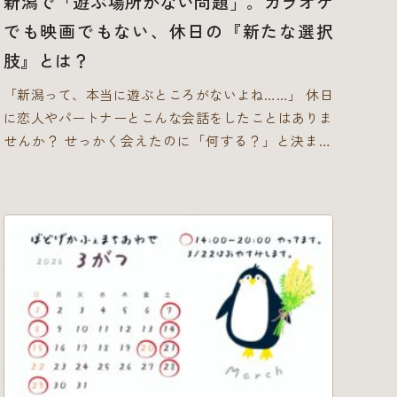
新潟で「遊ぶ場所がない問題」。カラオケ
げ、楽しむこと」です。選んだ行動やサイコロの目に
でも映画でもない、休日の『新たな選択
よって展開が変わるため、同じ物語でも遊ぶ人によっ
肢』とは？
て全く違う結末を迎えるのがTRPGの大きな魅力で
す。
初心者さん大歓迎！進行役（KP）も初心者で
「新潟って、本当に遊ぶところがないよね……」 休日
す！ 「難しそう…」「ルールを知らないし…」と不安
に恋人やパートナーとこんな会話をしたことはありま
に思う方もいらっしゃるかもしれません。ですが、ご
せんか？ せっかく会えたのに「何する？」と決まら
安心ください！ 今回の体験会では、当店で特別に制
ず、とりあえずスマホの検索画面とにらめっこ。そん
作した「個性豊かなオリジナルキャラクター」をあら
な経験、きっと一度や二度はあるはずです。 定番の
かじめご用意しています。面倒な計算や準備は一切不
遊びといえばカラオケですが、「大声で歌う気分じゃ
要で、お好きなキャラクターを選ぶだけで、手ぶらで
ない…」じゃあビリヤード、ボウリング、ダーツとい
すぐに物語の主人公になることができます！ そして
えば、「そこまでアクティブに動きたいわけじゃない
何より……実は物語の進行役（キーパー/KPと呼ばれ
んだよな」かといって映画館は会話ができないし、漫
ます）を務める私自身も、まだまだTRPGの初心者な
画喫茶、ネットカフェは個人の世界に入り込んでしま
んです！ なので、「うまくできるかな？」「間違え
います。ショッピングモールをただ歩き回るのも疲れ
たらどうしよう」なんて心配はまったく必要ありませ
てしまう……。 「のんびり過ごしたいけれど、ちゃ
ん。ルールに迷った時は一緒に確認しながら、失敗も
んと一緒に楽しめて、会話が弾む場所がいい！！」
笑い飛ばして、気兼ねなくワイワイと物語を作ってい
そんな少しワガママな願いを持っているお二人におす