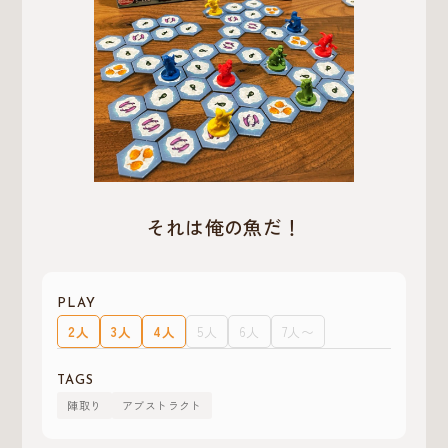
それは俺の魚だ！
PLAY
2人
3人
4人
5人
6人
7人〜
TAGS
陣取り
アブストラクト