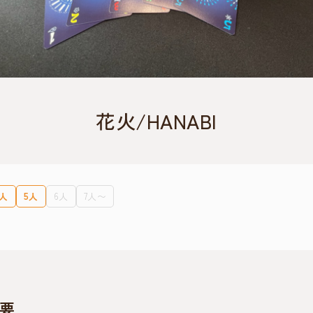
花火/HANABI
4人
5人
6人
7人〜
要