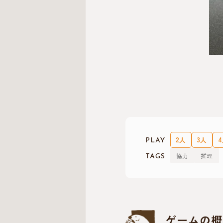
2人
3人
PLAY
協力
推理
TAGS
ゲームの概