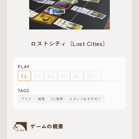
ロストシティ（Lost Cities）
PLAY
2人
3人
4人
5人
6人
7人〜
TAGS
ブラフ
推理
2人専用
スタッフおすすめ！
ゲームの概要