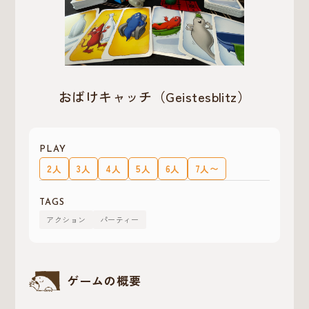
おばけキャッチ（Geistesblitz）
PLAY
2人
3人
4人
5人
6人
7人〜
TAGS
アクション
パーティー
ゲームの概要