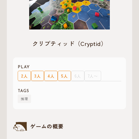
クリプティッド（Cryptid）
PLAY
2人
3人
4人
5人
6人
7人〜
TAGS
推理
ゲームの概要